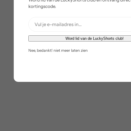
kortingscode.
E
Word lid van de LuckyShorts club!
-
Nee, bedankt! niet meer laten zien
m
a
i
l