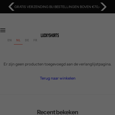
O
GRATIS VERZENDING BIJ BESTELLINGEN BOVEN €70,-
v
e
r
s
l
EN
NL
DE
FR
a
a
n
n
Er zijn geen producten toegevoegd aan de verlanglijstpagina.
a
a
Terug naar winkelen
r
i
n
h
o
Recent bekeken
u